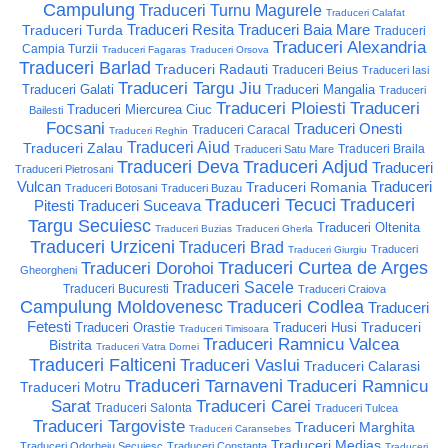
Campulung
Traduceri Turnu Magurele
Traduceri Calafat
Traduceri Resita
Traduceri Baia Mare
Traduceri Turda
Traduceri
Traduceri Alexandria
Campia Turzii
Traduceri Fagaras
Traduceri Orsova
Traduceri Barlad
Traduceri Radauti
Traduceri Beius
Traduceri Iasi
Traduceri Targu Jiu
Traduceri Galati
Traduceri Mangalia
Traduceri
Traduceri Ploiesti
Traduceri
Traduceri Miercurea Ciuc
Bailesti
Focsani
Traduceri Onesti
Traduceri Caracal
Traduceri Reghin
Traduceri Aiud
Traduceri Zalau
Traduceri Braila
Traduceri Satu Mare
Traduceri Deva
Traduceri Adjud
Traduceri
Traduceri Pietrosani
Vulcan
Traduceri
Traduceri Romania
Traduceri Botosani
Traduceri Buzau
Traduceri Tecuci
Traduceri
Pitesti
Traduceri Suceava
Targu Secuiesc
Traduceri Oltenita
Traduceri Buzias
Traduceri Gherla
Traduceri Urziceni
Traduceri Brad
Traduceri
Traduceri Giurgiu
Traduceri Curtea de Arges
Traduceri Dorohoi
Gheorgheni
Traduceri Sacele
Traduceri Bucuresti
Traduceri Craiova
Campulung Moldovenesc
Traduceri Codlea
Traduceri
Fetesti
Traduceri
Traduceri Orastie
Traduceri Husi
Traduceri Timisoara
Traduceri Ramnicu Valcea
Bistrita
Traduceri Vatra Dornei
Traduceri Falticeni
Traduceri Vaslui
Traduceri Calarasi
Traduceri Tarnaveni
Traduceri Ramnicu
Traduceri Motru
Sarat
Traduceri Carei
Traduceri Salonta
Traduceri Tulcea
Traduceri Targoviste
Traduceri Marghita
Traduceri Caransebes
Traduceri Medias
Traduceri Odorheiu Secuiesc
Traduceri Constanta
Traduceri