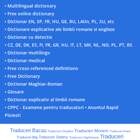
• Multilingual dictionary
• Free online dictionary
• Dictionar EN, SP, FR, HU, GE, RU, LAtin, PL, SU, etc
• Dictionare explicative ale limbii romane si engleze
• Dictionar cu detectie
• CZ, DE, DK, ES, FI, FR, GR, HU, IT, LT, MK, NL, NO, PL, PT, RS
• Dictionar multilingv
• Dictionar medical
• Free cross-referenced definitions
• Free Dictionary
• Dictionar Maghiar-Roman
• Glosare
• Dictionar explicativ al limbii romane
• CPPC - Examene pentru traducatori
• Anuntul Rapid
Ploiesti
Traduceri Bacau
Traduceri Moreni
Traduceri Oradea
Traduceri Arad
Traduceri
Traduceri Slatina
Traduceri Blaj
Traduceri Sighisoara