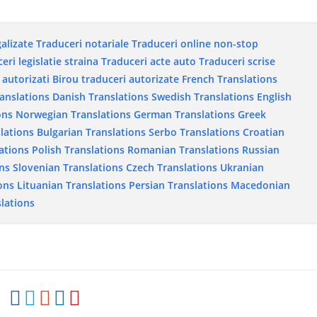
galizate
Traduceri notariale
Traduceri online non-stop
eri legislatie straina
Traduceri acte auto
Traduceri scrise
 autorizati
Birou traduceri autorizate
French Translations
ranslations
Danish Translations
Swedish Translations
English
ons
Norwegian Translations
German Translations
Greek
lations
Bulgarian Translations
Serbo Translations
Croatian
ations
Polish Translations
Romanian Translations
Russian
ns
Slovenian Translations
Czech Translations
Ukranian
ons
Lituanian Translations
Persian Translations
Macedonian
lations