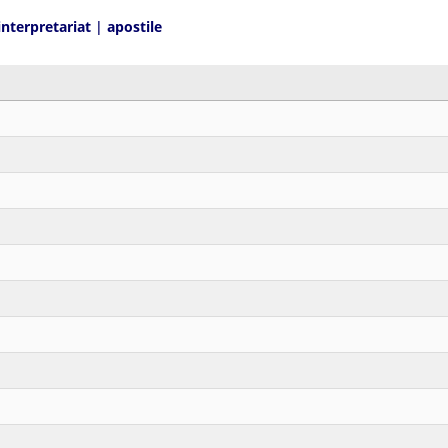
interpretariat
|
apostile