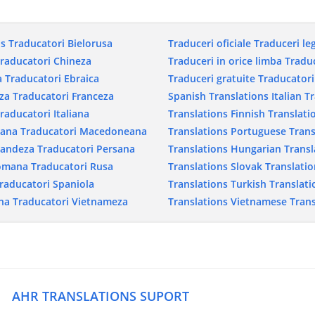
ns
Traducatori Bielorusa
Traduceri oficiale
Traduceri le
raducatori Chineza
Traduceri in orice limba
Traduc
a
Traducatori Ebraica
Traduceri gratuite
Traducatori
za
Traducatori Franceza
Spanish Translations
Italian T
raducatori Italiana
Translations
Finnish Translati
iana
Traducatori Macedoneana
Translations
Portuguese Trans
landeza
Traducatori Persana
Translations
Hungarian Transl
Romana
Traducatori Rusa
Translations
Slovak Translatio
raducatori Spaniola
Translations
Turkish Translati
na
Traducatori Vietnameza
Translations
Vietnamese Trans
AHR TRANSLATIONS SUPORT