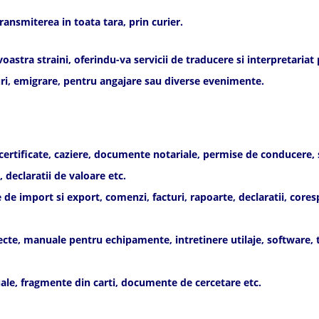
ransmiterea in toata tara, prin curier.
tra straini, oferindu-va servicii de traducere si interpretariat pe
rviuri, emigrare, pentru angajare sau diverse evenimente.
 certificate, caziere, documente notariale, permise de conducere, se
 declaratii de valoare etc.
import si export, comenzi, facturi, rapoarte, declaratii, corespo
te, manuale pentru echipamente, intretinere utilaje, software, tel
le, fragmente din carti, documente de cercetare etc.