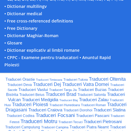
• Dictionar multilingv
• Dictionar medical
• Free cross-referenced definitions
• Free Dictionary
• Dictionar Maghiar-Roman
• Glosare
• Dictionar explicativ al limbii romane
• CPPC - Examene pentru traducatori
• Anuntul Rapid
Ploiesti
Traduceri Oltenita
Traduceri Orastie
Traduceri Tulcea
Traduceri Timisoara
Traduceri Dej
Traduceri Vatra Dornei
Traduceri Deva
Traduceri
Traduceri Vaslui
Traduceri Buzias
Traduceri
Sacele
Traduceri Targu Jiu
Traduceri Brad
Traduceri
Bistrita
Traduceri Beius
Traduceri Salonta
Vulcan
Traduceri Medgidia
Traduceri Zalau
Traduceri
Traduceri Blaj
Traduceri Ploiesti
Traduceri
Husi
Traduceri Hunedoara
Traduceri Roman
Dragasani
Traduceri Craiova
Traduceri Slatina
Traduceri Dorohoi
Traduceri Focsani
Traduceri Pascani
Traduceri Codlea
Traduceri
Traduceri Motru
Traduceri Pietrosani
Fetesti
Traduceri Tecuci
Traduceri Piatra Neamt
Traduceri
Traduceri Campulung
Traduceri Campina