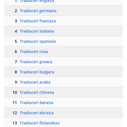
1
Traduceri engleza
2
Traduceri germana
3
Traduceri franceza
4
Traduceri italiana
5
Traduceri spaniola
6
Traduceri rusa
7
Traduceri greaca
8
Traduceri bulgara
9
Traduceri araba
10
Traduceri chineza
11
Traduceri daneza
12
Traduceri ebraica
13
Traduceri finlandeza