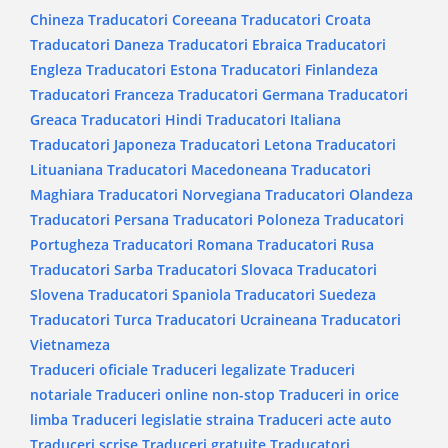
Chineza
Traducatori Coreeana
Traducatori Croata
Traducatori Daneza
Traducatori Ebraica
Traducatori
Engleza
Traducatori Estona
Traducatori Finlandeza
Traducatori Franceza
Traducatori Germana
Traducatori
Greaca
Traducatori Hindi
Traducatori Italiana
Traducatori Japoneza
Traducatori Letona
Traducatori
Lituaniana
Traducatori Macedoneana
Traducatori
Maghiara
Traducatori Norvegiana
Traducatori Olandeza
Traducatori Persana
Traducatori Poloneza
Traducatori
Portugheza
Traducatori Romana
Traducatori Rusa
Traducatori Sarba
Traducatori Slovaca
Traducatori
Slovena
Traducatori Spaniola
Traducatori Suedeza
Traducatori Turca
Traducatori Ucraineana
Traducatori
Vietnameza
Traduceri oficiale
Traduceri legalizate
Traduceri
notariale
Traduceri online non-stop
Traduceri in orice
limba
Traduceri legislatie straina
Traduceri acte auto
Traduceri scrise
Traduceri gratuite
Traducatori