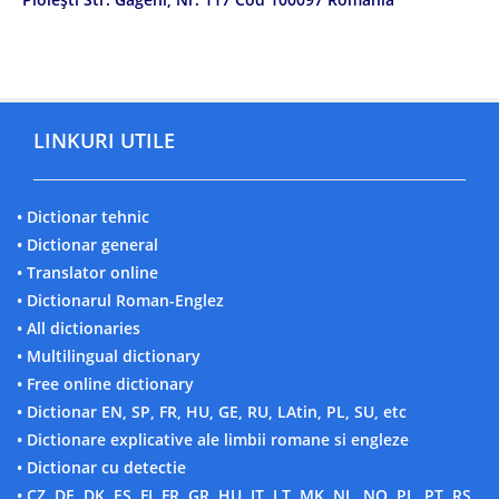
LINKURI UTILE
• Dictionar tehnic
• Dictionar general
• Translator online
• Dictionarul Roman-Englez
• All dictionaries
• Multilingual dictionary
• Free online dictionary
• Dictionar EN, SP, FR, HU, GE, RU, LAtin, PL, SU, etc
• Dictionare explicative ale limbii romane si engleze
• Dictionar cu detectie
• CZ, DE, DK, ES, FI, FR, GR, HU, IT, LT, MK, NL, NO, PL, PT, RS