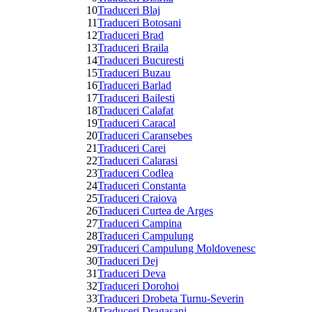
10
Traduceri Blaj
11
Traduceri Botosani
12
Traduceri Brad
13
Traduceri Braila
14
Traduceri Bucuresti
15
Traduceri Buzau
16
Traduceri Barlad
17
Traduceri Bailesti
18
Traduceri Calafat
19
Traduceri Caracal
20
Traduceri Caransebes
21
Traduceri Carei
22
Traduceri Calarasi
23
Traduceri Codlea
24
Traduceri Constanta
25
Traduceri Craiova
26
Traduceri Curtea de Arges
27
Traduceri Campina
28
Traduceri Campulung
29
Traduceri Campulung Moldovenesc
30
Traduceri Dej
31
Traduceri Deva
32
Traduceri Dorohoi
33
Traduceri Drobeta Turnu-Severin
34
Traduceri Dragasani