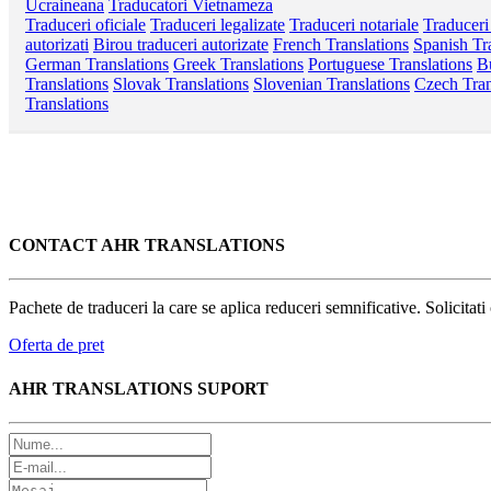
Ucraineana
Traducatori Vietnameza
Traduceri oficiale
Traduceri legalizate
Traduceri notariale
Traduceri
autorizati
Birou traduceri autorizate
French Translations
Spanish Tr
German Translations
Greek Translations
Portuguese Translations
Bu
Translations
Slovak Translations
Slovenian Translations
Czech Tran
Translations
CONTACT AHR TRANSLATIONS
Pachete de traduceri la care se aplica reduceri semnificative. Solicitat
Oferta de pret
AHR TRANSLATIONS SUPORT