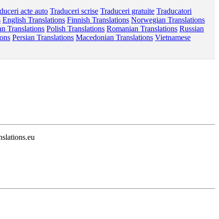
duceri acte auto
Traduceri scrise
Traduceri gratuite
Traducatori
s
English Translations
Finnish Translations
Norwegian Translations
n Translations
Polish Translations
Romanian Translations
Russian
ions
Persian Translations
Macedonian Translations
Vietnamese
nslations.eu