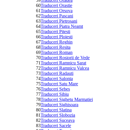
59
Traduceri Oradea
60
Traduceri Orastie
61
Traduceri Orsova
62
Traduceri Pascani
63
Traduceri Pietrosani
64
Traduceri Piatra Neamt
65
Traduceri Pitesti
66
Traduceri Ploiesti
67
Traduceri Reghin
68
Traduceri Resita
69
Traduceri Roman
70
Traduceri Rosiorii de Vede
71
Traduceri Ramnicu Sarat
72
Traduceri Ramnicu Valcea
73
Traduceri Radauti
74
Traduceri Salonta
75
Traduceri Satu Mare
76
Traduceri Sebes
77
Traduceri Sibiu
78
Traduceri Sighetu Marmatiei
79
Traduceri Sighisoara
80
Traduceri Slatina
81
Traduceri Slobozia
82
Traduceri Suceava
83
Traduceri Sacele