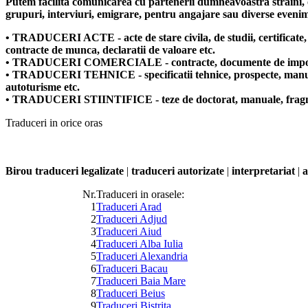
Putem facilita comunicarea cu partenerii dumneavoastra straini, ofer
grupuri, interviuri, emigrare, pentru angajare sau diverse eveni
• TRADUCERI ACTE - acte de stare civila, de studii, certificate, c
contracte de munca, declaratii de valoare etc.
• TRADUCERI COMERCIALE - contracte, documente de import si expo
• TRADUCERI TEHNICE - specificatii tehnice, prospecte, manuale pe
autoturisme etc.
• TRADUCERI STIINTIFICE - teze de doctorat, manuale, fragmen
Traduceri in orice oras
Birou traduceri legalizate
|
traduceri autorizate
|
interpretariat
|
a
Nr.
Traduceri in orasele:
1
Traduceri Arad
2
Traduceri Adjud
3
Traduceri Aiud
4
Traduceri Alba Iulia
5
Traduceri Alexandria
6
Traduceri Bacau
7
Traduceri Baia Mare
8
Traduceri Beius
9
Traduceri Bistrita