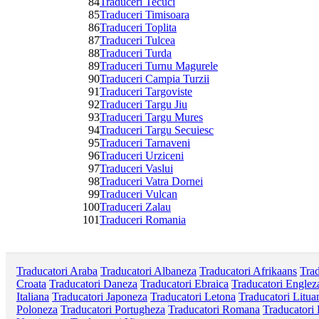
84
Traduceri Tecuci
85
Traduceri Timisoara
86
Traduceri Toplita
87
Traduceri Tulcea
88
Traduceri Turda
89
Traduceri Turnu Magurele
90
Traduceri Campia Turzii
91
Traduceri Targoviste
92
Traduceri Targu Jiu
93
Traduceri Targu Mures
94
Traduceri Targu Secuiesc
95
Traduceri Tarnaveni
96
Traduceri Urziceni
97
Traduceri Vaslui
98
Traduceri Vatra Dornei
99
Traduceri Vulcan
100
Traduceri Zalau
101
Traduceri Romania
Traducatori Araba
Traducatori Albaneza
Traducatori Afrikaans
Trad
Croata
Traducatori Daneza
Traducatori Ebraica
Traducatori Englez
Italiana
Traducatori Japoneza
Traducatori Letona
Traducatori Litua
Poloneza
Traducatori Portugheza
Traducatori Romana
Traducatori