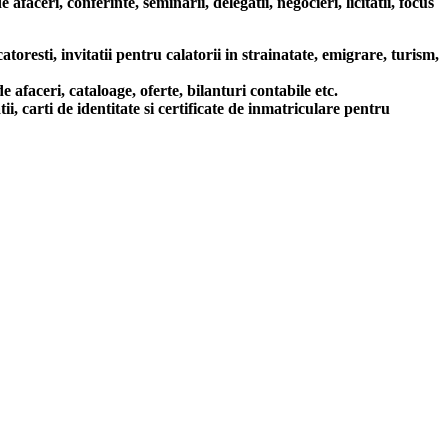
aceri, conferinte, seminarii, delegatii, negocieri, licitatii, focus
resti, invitatii pentru calatorii in strainatate, emigrare, turism,
ceri, cataloage, oferte, bilanturi contabile etc.
carti de identitate si certificate de inmatriculare pentru