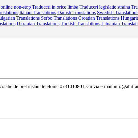
 online non-stop
Traduceri in orice limba
Traduceri legislatie straina
Tra
anslations
Italian Translations
Danish Translations
Swedish Translation
lgarian Translations
Serbo Translations
Croatian Translations
Hungaria
slations
Ukranian Translations
Turkish Translations
Lituanian Translat
i cotatie de pret instant telefonic 0731010801 sau via e-mail info@ahrtra