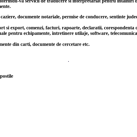
indu-va servicii de traducere si interpretariat pentru intalniri de af
mente.
aziere, documente notariale, permise de conducere, sentinte judecato
rt, comenzi, facturi, rapoarte, declaratii, corespondenta de afa
ntru echipamente, intretinere utilaje, software, telecomunicatii, 
te din carti, documente de cercetare etc.
postile