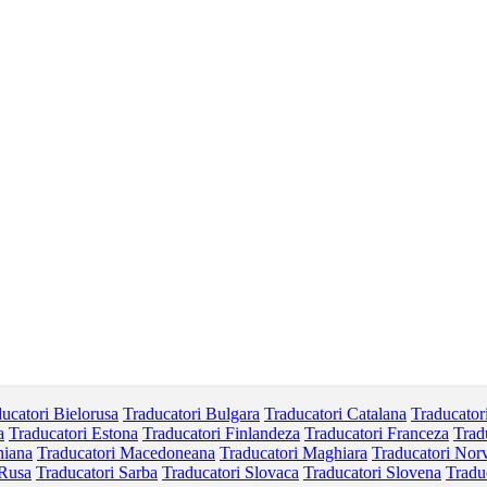
ucatori Bielorusa
Traducatori Bulgara
Traducatori Catalana
Traducator
a
Traducatori Estona
Traducatori Finlandeza
Traducatori Franceza
Trad
niana
Traducatori Macedoneana
Traducatori Maghiara
Traducatori Nor
 Rusa
Traducatori Sarba
Traducatori Slovaca
Traducatori Slovena
Tradu