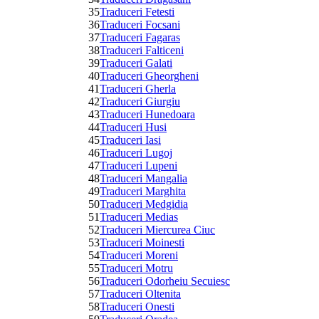
35
Traduceri Fetesti
36
Traduceri Focsani
37
Traduceri Fagaras
38
Traduceri Falticeni
39
Traduceri Galati
40
Traduceri Gheorgheni
41
Traduceri Gherla
42
Traduceri Giurgiu
43
Traduceri Hunedoara
44
Traduceri Husi
45
Traduceri Iasi
46
Traduceri Lugoj
47
Traduceri Lupeni
48
Traduceri Mangalia
49
Traduceri Marghita
50
Traduceri Medgidia
51
Traduceri Medias
52
Traduceri Miercurea Ciuc
53
Traduceri Moinesti
54
Traduceri Moreni
55
Traduceri Motru
56
Traduceri Odorheiu Secuiesc
57
Traduceri Oltenita
58
Traduceri Onesti