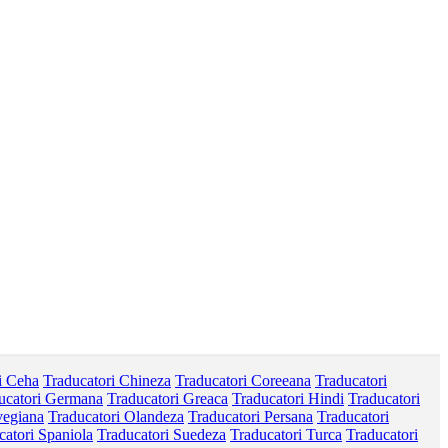
i Ceha
Traducatori Chineza
Traducatori Coreeana
Traducatori
ucatori Germana
Traducatori Greaca
Traducatori Hindi
Traducatori
vegiana
Traducatori Olandeza
Traducatori Persana
Traducatori
catori Spaniola
Traducatori Suedeza
Traducatori Turca
Traducatori