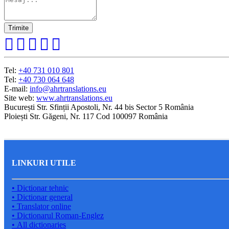
Tel:
+40 731 010 801
Tel:
+40 730 064 648
E-mail:
info@ahrtranslations.eu
Site web:
www.ahrtranslations.eu
București Str. Sfinții Apostoli, Nr. 44 bis Sector 5 România
Ploiești Str. Găgeni, Nr. 117 Cod 100097 România
LINKURI UTILE
• Dictionar tehnic
• Dictionar general
• Translator online
• Dictionarul Roman-Englez
• All dictionaries