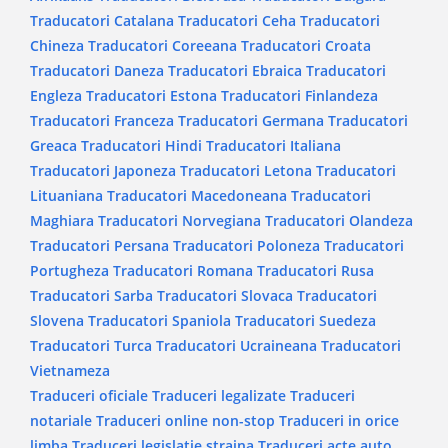
Traducatori Catalana
Traducatori Ceha
Traducatori
Chineza
Traducatori Coreeana
Traducatori Croata
Traducatori Daneza
Traducatori Ebraica
Traducatori
Engleza
Traducatori Estona
Traducatori Finlandeza
Traducatori Franceza
Traducatori Germana
Traducatori
Greaca
Traducatori Hindi
Traducatori Italiana
Traducatori Japoneza
Traducatori Letona
Traducatori
Lituaniana
Traducatori Macedoneana
Traducatori
Maghiara
Traducatori Norvegiana
Traducatori Olandeza
Traducatori Persana
Traducatori Poloneza
Traducatori
Portugheza
Traducatori Romana
Traducatori Rusa
Traducatori Sarba
Traducatori Slovaca
Traducatori
Slovena
Traducatori Spaniola
Traducatori Suedeza
Traducatori Turca
Traducatori Ucraineana
Traducatori
Vietnameza
Traduceri oficiale
Traduceri legalizate
Traduceri
notariale
Traduceri online non-stop
Traduceri in orice
limba
Traduceri legislatie straina
Traduceri acte auto