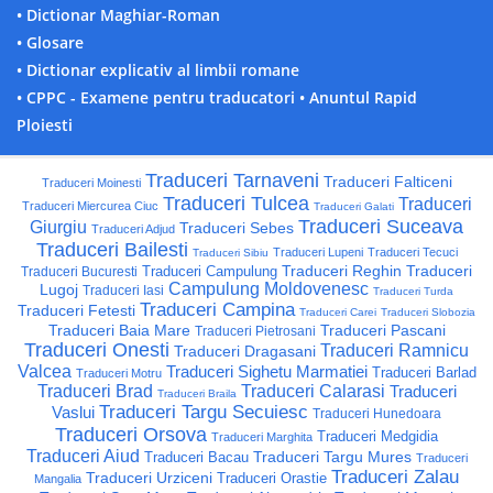
• Dictionar Maghiar-Roman
• Glosare
• Dictionar explicativ al limbii romane
• CPPC - Examene pentru traducatori
• Anuntul Rapid
Ploiesti
Traduceri Tarnaveni
Traduceri Falticeni
Traduceri Moinesti
Traduceri Tulcea
Traduceri
Traduceri Miercurea Ciuc
Traduceri Galati
Traduceri Suceava
Giurgiu
Traduceri Sebes
Traduceri Adjud
Traduceri Bailesti
Traduceri Lupeni
Traduceri Tecuci
Traduceri Sibiu
Traduceri Reghin
Traduceri
Traduceri Campulung
Traduceri Bucuresti
Campulung Moldovenesc
Lugoj
Traduceri Iasi
Traduceri Turda
Traduceri Campina
Traduceri Fetesti
Traduceri Carei
Traduceri Slobozia
Traduceri Baia Mare
Traduceri Pascani
Traduceri Pietrosani
Traduceri Onesti
Traduceri Ramnicu
Traduceri Dragasani
Valcea
Traduceri Sighetu Marmatiei
Traduceri Barlad
Traduceri Motru
Traduceri Brad
Traduceri Calarasi
Traduceri
Traduceri Braila
Traduceri Targu Secuiesc
Vaslui
Traduceri Hunedoara
Traduceri Orsova
Traduceri Medgidia
Traduceri Marghita
Traduceri Aiud
Traduceri Targu Mures
Traduceri Bacau
Traduceri
Traduceri Zalau
Traduceri Urziceni
Traduceri Orastie
Mangalia