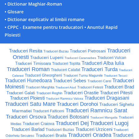
• Dictionar Maghiar-Roman
• Glosare
• Dictionar explicativ al limbii romane
• CPPC - Examene pentru traducatori
• Anuntul Rapid
Ploiesti
Traduceri
Traduceri Resita
Traduceri Pietrosani
Traduceri Buzau
Onesti
Traduceri Lupeni
Traduceri Vulcan
Traduceri Caransebes
Traduceri Alba Iulia
Traduceri Timisoara
Traduceri Toplita
Traduceri Roman
Traduceri Turda
Traduceri Calafat
Traduceri
Traduceri Gheorgheni
Traduceri Turnu Magurele
Calarasi
Traduceri Tecuci
Traduceri
Traduceri Hunedoara
Traduceri Sebes
Traduceri Carei
Moinesti
Traduceri Brad
Traduceri Marghita
Traduceri Fetesti
Traduceri Aiud
Traduceri Orastie
Traduceri Pitesti
Traduceri Galati
Traduceri Reghin
Traduceri Ploiesti
Traduceri Dragasani
Traduceri Ramnicu Valcea
Traduceri Satu Mare
Traduceri Dorohoi
Traduceri Sighetu
Traduceri Ramnicu Sarat
Marmatiei
Traduceri Falticeni
Traduceri Orsova
Traduceri Botosani
Traduceri
Traduceri Mangalia
Traduceri Dej
Traduceri Lugoj
Traduceri Craiova
Medias
Traduceri Barlad
Traduceri Urziceni
Traduceri Buzias
Traduceri
Traduceri Oradea
Traduceri
Traduceri Braila
Odorheiu Secuiesc