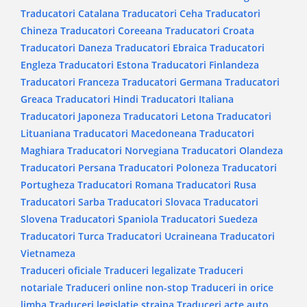
Traducatori Catalana
Traducatori Ceha
Traducatori
Chineza
Traducatori Coreeana
Traducatori Croata
Traducatori Daneza
Traducatori Ebraica
Traducatori
Engleza
Traducatori Estona
Traducatori Finlandeza
Traducatori Franceza
Traducatori Germana
Traducatori
Greaca
Traducatori Hindi
Traducatori Italiana
Traducatori Japoneza
Traducatori Letona
Traducatori
Lituaniana
Traducatori Macedoneana
Traducatori
Maghiara
Traducatori Norvegiana
Traducatori Olandeza
Traducatori Persana
Traducatori Poloneza
Traducatori
Portugheza
Traducatori Romana
Traducatori Rusa
Traducatori Sarba
Traducatori Slovaca
Traducatori
Slovena
Traducatori Spaniola
Traducatori Suedeza
Traducatori Turca
Traducatori Ucraineana
Traducatori
Vietnameza
Traduceri oficiale
Traduceri legalizate
Traduceri
notariale
Traduceri online non-stop
Traduceri in orice
limba
Traduceri legislatie straina
Traduceri acte auto