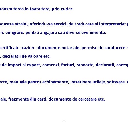
ransmiterea in toata tara, prin curier.
tra straini, oferindu-va servicii de traducere si interpretariat pe
rviuri, emigrare, pentru angajare sau diverse evenimente.
 certificate, caziere, documente notariale, permise de conducere, se
 declaratii de valoare etc.
import si export, comenzi, facturi, rapoarte, declaratii, corespo
te, manuale pentru echipamente, intretinere utilaje, software, tel
le, fragmente din carti, documente de cercetare etc.