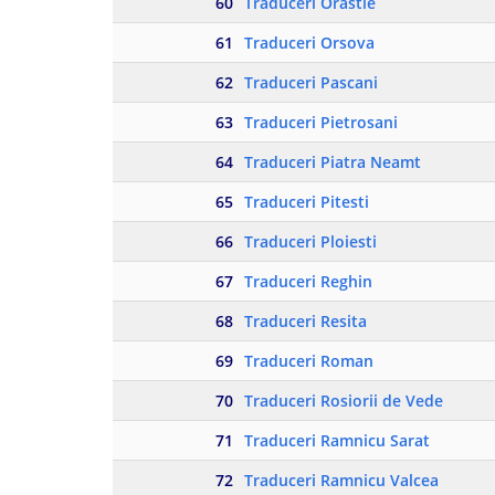
60
Traduceri Orastie
61
Traduceri Orsova
62
Traduceri Pascani
63
Traduceri Pietrosani
64
Traduceri Piatra Neamt
65
Traduceri Pitesti
66
Traduceri Ploiesti
67
Traduceri Reghin
68
Traduceri Resita
69
Traduceri Roman
70
Traduceri Rosiorii de Vede
71
Traduceri Ramnicu Sarat
72
Traduceri Ramnicu Valcea