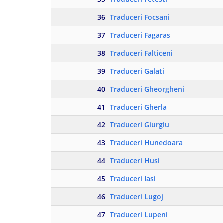
36
Traduceri Focsani
37
Traduceri Fagaras
38
Traduceri Falticeni
39
Traduceri Galati
40
Traduceri Gheorgheni
41
Traduceri Gherla
42
Traduceri Giurgiu
43
Traduceri Hunedoara
44
Traduceri Husi
45
Traduceri Iasi
46
Traduceri Lugoj
47
Traduceri Lupeni