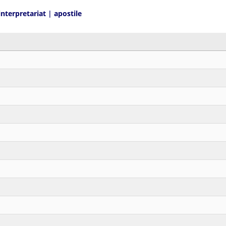
interpretariat
|
apostile