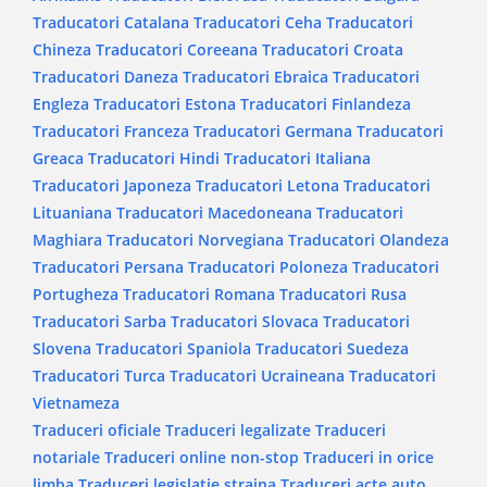
Traducatori Catalana
Traducatori Ceha
Traducatori
Chineza
Traducatori Coreeana
Traducatori Croata
Traducatori Daneza
Traducatori Ebraica
Traducatori
Engleza
Traducatori Estona
Traducatori Finlandeza
Traducatori Franceza
Traducatori Germana
Traducatori
Greaca
Traducatori Hindi
Traducatori Italiana
Traducatori Japoneza
Traducatori Letona
Traducatori
Lituaniana
Traducatori Macedoneana
Traducatori
Maghiara
Traducatori Norvegiana
Traducatori Olandeza
Traducatori Persana
Traducatori Poloneza
Traducatori
Portugheza
Traducatori Romana
Traducatori Rusa
Traducatori Sarba
Traducatori Slovaca
Traducatori
Slovena
Traducatori Spaniola
Traducatori Suedeza
Traducatori Turca
Traducatori Ucraineana
Traducatori
Vietnameza
Traduceri oficiale
Traduceri legalizate
Traduceri
notariale
Traduceri online non-stop
Traduceri in orice
limba
Traduceri legislatie straina
Traduceri acte auto