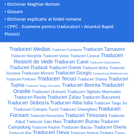
• Dictionar Maghiar-Roman
• Glosare
• Dictionar explicativ al limbii romane
• CPPC - Examene pentru traducatori
• Anuntul Rapid
Ploiesti
Traduceri Medias
Traduceri Tarnaveni
Traduceri Constanta
Traduceri
Traduceri Marghita
Traduceri Vaslui
Traduceri Caracal
Rosiorii de Vede
Traduceri Carei
Traduceri Caransebes
Traduceri Radauti
Traduceri Onesti
Traduceri Motru
Traduceri
Traduceri Giurgiu
Traduceri Moreni
Suceava
Campulung Moldovenesc
Traduceri Tecuci
Traduceri
Traduceri Slatina
Traduceri Falticeni
Traduceri
Traduceri Bistrita
Toplita
Traduceri Targu Secuiesc
Orastie
Traduceri Urziceni
Traduceri Sighetu Marmatiei
Traduceri Resita
Traduceri Zalau
Traduceri Bucuresti
Traduceri Slobozia
Traduceri Alba Iulia
Traduceri Targu Jiu
Traduceri
Traduceri Campia Turzii
Traduceri Gheorgheni
Focsani
Traduceri Timisoara
Traduceri
Traduceri Alexandria
Traduceri Buzau
Traduceri
Adjud
Traduceri Satu Mare
Campulung
Traduceri Gherla
Traduceri Bacau
Traduceri Reghin
Traduceri Deva
Drobeta Turnu-
Traduceri Blaj
Traduceri Bailesti