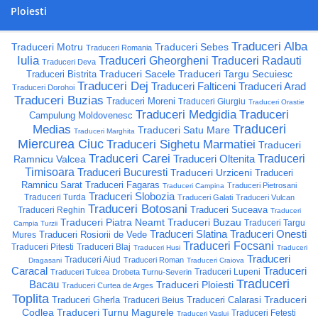
Ploiesti
Traduceri Alba
Traduceri Motru
Traduceri Sebes
Traduceri Romania
Iulia
Traduceri Gheorgheni
Traduceri Radauti
Traduceri Deva
Traduceri Sacele
Traduceri Targu Secuiesc
Traduceri Bistrita
Traduceri Dej
Traduceri Falticeni
Traduceri Arad
Traduceri Dorohoi
Traduceri Buzias
Traduceri Moreni
Traduceri Giurgiu
Traduceri Orastie
Traduceri Medgidia
Traduceri
Campulung Moldovenesc
Traduceri
Medias
Traduceri Satu Mare
Traduceri Marghita
Miercurea Ciuc
Traduceri Sighetu Marmatiei
Traduceri
Traduceri Carei
Traduceri Oltenita
Traduceri
Ramnicu Valcea
Timisoara
Traduceri Bucuresti
Traduceri Urziceni
Traduceri
Ramnicu Sarat
Traduceri Fagaras
Traduceri Pietrosani
Traduceri Campina
Traduceri Slobozia
Traduceri Turda
Traduceri Galati
Traduceri Vulcan
Traduceri Botosani
Traduceri Suceava
Traduceri Reghin
Traduceri
Traduceri Piatra Neamt
Traduceri Buzau
Traduceri Targu
Campia Turzii
Traduceri Slatina
Traduceri Onesti
Traduceri Rosiorii de Vede
Mures
Traduceri Focsani
Traduceri Pitesti
Traduceri Blaj
Traduceri Husi
Traduceri
Traduceri
Traduceri Aiud
Traduceri Roman
Dragasani
Traduceri Craiova
Caracal
Traduceri
Traduceri Lupeni
Traduceri Tulcea
Drobeta Turnu-Severin
Traduceri
Bacau
Traduceri Ploiesti
Traduceri Curtea de Arges
Toplita
Traduceri
Traduceri Gherla
Traduceri Calarasi
Traduceri Beius
Codlea
Traduceri Turnu Magurele
Traduceri Fetesti
Traduceri Vaslui