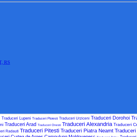
T, RS
g
Tr
Traduceri Dorohoi
Traduceri Lupeni
Traduceri Urziceni
Traduceri Ploiesti
Traduceri Alexandria
Traduceri Arad
ni
Traduceri C
Traduceri Onesti
Traduceri Pitesti
Traduceri Piatra Neamt
Traduceri 
eri Radauti
uceri Curtea de Arges
Campulung Moldovenesc
Traduceri