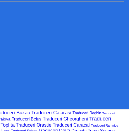
aduceri Buzau
Traduceri Calarasi
Traduceri Reghin
Traduceri
Traduceri
Traduceri Beius
Traduceri Gheorgheni
raiova
Toplita
Traduceri Orastie
Traduceri Caracal
Traduceri Ramnicu
Traduceri Deva
Drobeta Turnu-Severin
 Lugoj