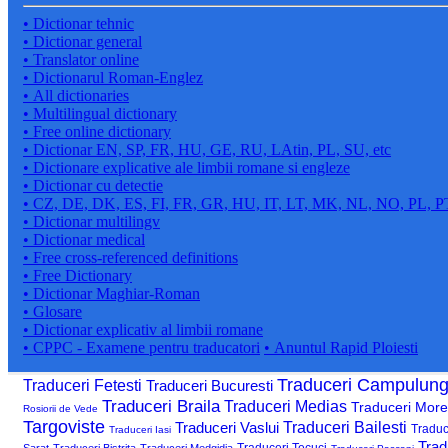
• Dictionar tehnic
• Dictionar general
• Translator online
• Dictionarul Roman-Englez
• All dictionaries
• Multilingual dictionary
• Free online dictionary
• Dictionar EN, SP, FR, HU, GE, RU, LAtin, PL, SU, etc
• Dictionare explicative ale limbii romane si engleze
• Dictionar cu detectie
• CZ, DE, DK, ES, FI, FR, GR, HU, IT, LT, MK, NL, NO, PL, P
• Dictionar multilingv
• Dictionar medical
• Free cross-referenced definitions
• Free Dictionary
• Dictionar Maghiar-Roman
• Glosare
• Dictionar explicativ al limbii romane
• CPPC - Examene pentru traducatori
• Anuntul Rapid Ploiesti
Traduceri Campulun
Traduceri Fetesti
Traduceri Bucuresti
Traduceri Braila
Traduceri Medias
Traduceri More
Rosiorii de Vede
Targoviste
Traduceri Vaslui
Traduceri Bailesti
Traduc
Traduceri Iasi
Trad