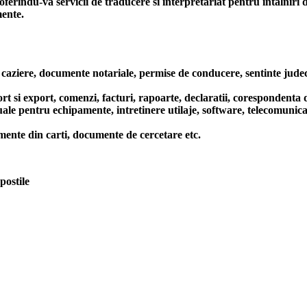
indu-va servicii de traducere si interpretariat pentru intalniri de af
mente.
aziere, documente notariale, permise de conducere, sentinte judecato
rt, comenzi, facturi, rapoarte, declaratii, corespondenta de afa
ntru echipamente, intretinere utilaje, software, telecomunicatii, 
te din carti, documente de cercetare etc.
postile