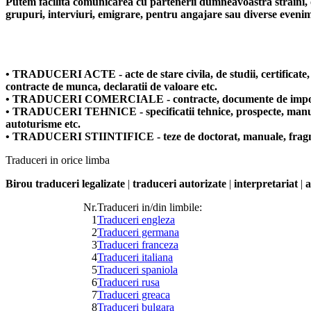
Putem facilita comunicarea cu partenerii dumneavoastra straini, ofer
grupuri, interviuri, emigrare, pentru angajare sau diverse eveni
• TRADUCERI ACTE - acte de stare civila, de studii, certificate, c
contracte de munca, declaratii de valoare etc.
• TRADUCERI COMERCIALE - contracte, documente de import si expo
• TRADUCERI TEHNICE - specificatii tehnice, prospecte, manuale pe
autoturisme etc.
• TRADUCERI STIINTIFICE - teze de doctorat, manuale, fragmen
Traduceri in orice limba
Birou traduceri legalizate
|
traduceri autorizate
|
interpretariat
|
a
Nr.
Traduceri in/din limbile:
1
Traduceri engleza
2
Traduceri germana
3
Traduceri franceza
4
Traduceri italiana
5
Traduceri spaniola
6
Traduceri rusa
7
Traduceri greaca
8
Traduceri bulgara