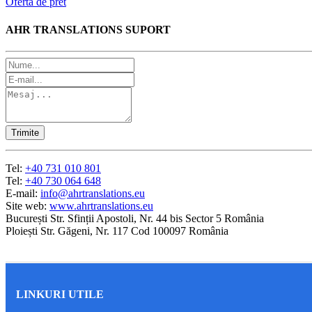
Oferta de pret
AHR TRANSLATIONS SUPORT
Tel:
+40 731 010 801
Tel:
+40 730 064 648
E-mail:
info@ahrtranslations.eu
Site web:
www.ahrtranslations.eu
București Str. Sfinții Apostoli, Nr. 44 bis Sector 5 România
Ploiești Str. Găgeni, Nr. 117 Cod 100097 România
LINKURI UTILE