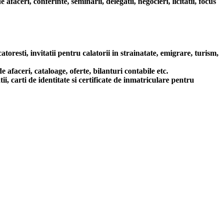
aceri, conferinte, seminarii, delegatii, negocieri, licitatii, focus
resti, invitatii pentru calatorii in strainatate, emigrare, turism,
ceri, cataloage, oferte, bilanturi contabile etc.
carti de identitate si certificate de inmatriculare pentru