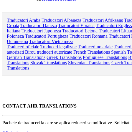
Traducatori Araba
Traducatori Albaneza
Traducatori Afrikaans
Trad
Croata
Traducatori Daneza
Traducatori Ebraica
Traducatori Englez
Italiana
Traducatori Japoneza
Traducatori Letona
Traducatori Litua
Poloneza
Traducatori Portugheza
Traducatori Romana
Traducatori
Ucraineana
Traducatori Vietnameza
Traduceri oficiale
Traduceri legalizate
Traduceri notariale
Traduceri
autorizati
Birou traduceri autorizate
French Translations
Spanish Tr
German Translations
Greek Translations
Portuguese Translations
Bu
Translations
Slovak Translations
Slovenian Translations
Czech Tran
Translations
CONTACT AHR TRANSLATIONS
Pachete de traduceri la care se aplica reduceri semnificative. Solicitat