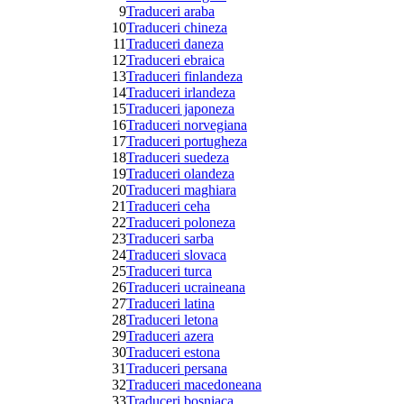
9
Traduceri araba
10
Traduceri chineza
11
Traduceri daneza
12
Traduceri ebraica
13
Traduceri finlandeza
14
Traduceri irlandeza
15
Traduceri japoneza
16
Traduceri norvegiana
17
Traduceri portugheza
18
Traduceri suedeza
19
Traduceri olandeza
20
Traduceri maghiara
21
Traduceri ceha
22
Traduceri poloneza
23
Traduceri sarba
24
Traduceri slovaca
25
Traduceri turca
26
Traduceri ucraineana
27
Traduceri latina
28
Traduceri letona
29
Traduceri azera
30
Traduceri estona
31
Traduceri persana
32
Traduceri macedoneana
33
Traduceri bosniaca