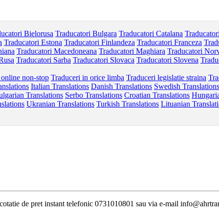
ucatori Bielorusa
Traducatori Bulgara
Traducatori Catalana
Traducator
a
Traducatori Estona
Traducatori Finlandeza
Traducatori Franceza
Trad
niana
Traducatori Macedoneana
Traducatori Maghiara
Traducatori Nor
 Rusa
Traducatori Sarba
Traducatori Slovaca
Traducatori Slovena
Tradu
 online non-stop
Traduceri in orice limba
Traduceri legislatie straina
Tra
anslations
Italian Translations
Danish Translations
Swedish Translation
lgarian Translations
Serbo Translations
Croatian Translations
Hungaria
slations
Ukranian Translations
Turkish Translations
Lituanian Translat
i cotatie de pret instant telefonic 0731010801 sau via e-mail info@ahrtra