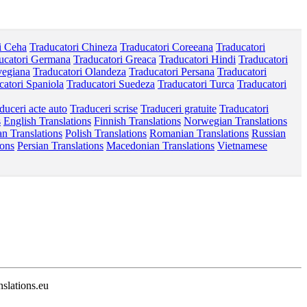
i Ceha
Traducatori Chineza
Traducatori Coreeana
Traducatori
ucatori Germana
Traducatori Greaca
Traducatori Hindi
Traducatori
vegiana
Traducatori Olandeza
Traducatori Persana
Traducatori
catori Spaniola
Traducatori Suedeza
Traducatori Turca
Traducatori
duceri acte auto
Traduceri scrise
Traduceri gratuite
Traducatori
s
English Translations
Finnish Translations
Norwegian Translations
n Translations
Polish Translations
Romanian Translations
Russian
ions
Persian Translations
Macedonian Translations
Vietnamese
nslations.eu