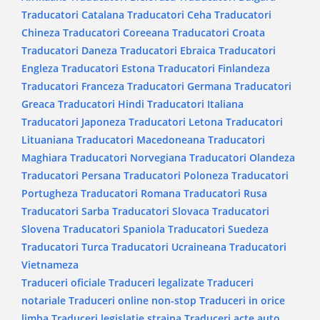
Traducatori Catalana
Traducatori Ceha
Traducatori
Chineza
Traducatori Coreeana
Traducatori Croata
Traducatori Daneza
Traducatori Ebraica
Traducatori
Engleza
Traducatori Estona
Traducatori Finlandeza
Traducatori Franceza
Traducatori Germana
Traducatori
Greaca
Traducatori Hindi
Traducatori Italiana
Traducatori Japoneza
Traducatori Letona
Traducatori
Lituaniana
Traducatori Macedoneana
Traducatori
Maghiara
Traducatori Norvegiana
Traducatori Olandeza
Traducatori Persana
Traducatori Poloneza
Traducatori
Portugheza
Traducatori Romana
Traducatori Rusa
Traducatori Sarba
Traducatori Slovaca
Traducatori
Slovena
Traducatori Spaniola
Traducatori Suedeza
Traducatori Turca
Traducatori Ucraineana
Traducatori
Vietnameza
Traduceri oficiale
Traduceri legalizate
Traduceri
notariale
Traduceri online non-stop
Traduceri in orice
limba
Traduceri legislatie straina
Traduceri acte auto