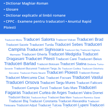
• Dictionar Maghiar-Roman
• Glosare
• Dictionar explicativ al limbii romane
• CPPC - Examene pentru traducatori
• Anuntul Rapid
Ploiesti
Traduceri Salonta
Traduceri Brad
Traduceri Vulcan
Traduceri Motru
Traduceri
Traduceri Sebes
Traduceri Turda
Traduceri Sacele
Campina
Traduceri Sighisoara
Traduceri Dej
Traduceri Sighetu
Traduceri Medgidia
Traduceri
Traduceri Gherla
Marmatiei
Traduceri Pitesti
Dragasani
Traduceri Beius
Traduceri Carei
Traduceri Barlad
Traduceri Slatina
Traduceri Botosani
Drobeta Turnu-
Traduceri Bucuresti
Traduceri Targu Jiu
Severin
Traduceri Codlea
Traduceri Odorheiu
Traduceri Ploiesti
Traduceri Roman
Secuiesc
Traduceri Piatra Neamt
Traduceri Vaslui
Traduceri Miercurea Ciuc
Traduceri Focsani
Traduceri Orsova
Traduceri Targu Mures
Traduceri Falticeni
Traduceri
Traduceri Campia Turzii
Traduceri Satu Mare
Fagaras
Traduceri Curtea de Arges
Traduceri Vatra Dornei
Traduceri Bacau
Traduceri Baia Mare
Traduceri Aiud
Traduceri Ramnicu Sarat
Traduceri Blaj
Traduceri Constanta
Traduceri Alexandria
Traduceri
Traduceri Lupeni
Traduceri
Traduceri Tulcea
Traduceri Adjud
Timisoara