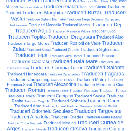
Traduceri Brad
Traduceri Craiova
Traduceri
Traduceri Satu Mare
Traduceri Galati
Traduceri
Vulcan
Traduceri Gherla
Traduceri Slatina
Traduceri Buzau
Traduceri
Traduceri Marghita
Pascani
Vaslui
Traduceri Sighetu Marmatiei
Traduceri Targu Secuiesc
Campulung
Traduceri Dej
Traduceri Mangalia
Traduceri Moreni
Moldovenesc
Traduceri Adjud
Traduceri Lugoj
Traduceri Ramnicu Valcea
Traduceri Toplita
Traduceri Dragasani
Traduceri Aiud
Traduceri
Traduceri Rosiorii de Vede
Traduceri Targu Mures
Zalau
Traduceri Sighisoara
Traduceri Orastie
Traduceri Bacau
Traduceri Husi
Traduceri Focsani
Traduceri Vatra Dornei
Traduceri Baia Mare
Traduceri Calarasi
Traduceri Sibiu
Traduceri Salonta
Traduceri Campia Turzii
Traduceri Deva
Traduceri Fagaras
Traduceri Hunedoara
Traduceri Caransebes
Traduceri Campulung
Traduceri Motru
Traduceri
Traduceri Falticeni
Traduceri Alexandria
Traduceri Miercurea Ciuc
Ramnicu Sarat
Traduceri Roman
Traduceri Tulcea
Traduceri Pietrosani
Traduceri Sebes
Traduceri Campina
Traduceri Sacele
Traduceri
Traduceri Caracal
Traduceri Carei
Resita
Traduceri Slobozia
Traduceri Targu Jiu
Traduceri Arad
Traduceri Barlad
Traduceri Lupeni
Traduceri Suceava
Traduceri Targoviste
Traduceri Odorheiu Secuiesc
Traduceri Alba Iulia
Traduceri Oradea
Traduceri Piatra Neamt
Traduceri Curtea de
Traduceri Medias
Traduceri Turnu Magurele
Arges
Traduceri Orsova
Traduceri Giurgiu
Traduceri Onesti