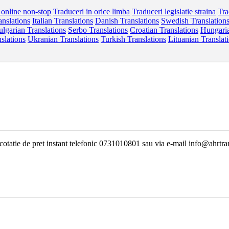
 online non-stop
Traduceri in orice limba
Traduceri legislatie straina
Tra
anslations
Italian Translations
Danish Translations
Swedish Translation
lgarian Translations
Serbo Translations
Croatian Translations
Hungaria
slations
Ukranian Translations
Turkish Translations
Lituanian Translat
i cotatie de pret instant telefonic 0731010801 sau via e-mail info@ahrtra