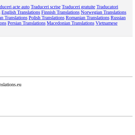
duceri acte auto
Traduceri scrise
Traduceri gratuite
Traducatori
s
English Translations
Finnish Translations
Norwegian Translations
n Translations
Polish Translations
Romanian Translations
Russian
ions
Persian Translations
Macedonian Translations
Vietnamese
nslations.eu