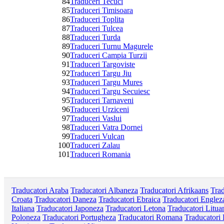
84
Traduceri Tecuci
85
Traduceri Timisoara
86
Traduceri Toplita
87
Traduceri Tulcea
88
Traduceri Turda
89
Traduceri Turnu Magurele
90
Traduceri Campia Turzii
91
Traduceri Targoviste
92
Traduceri Targu Jiu
93
Traduceri Targu Mures
94
Traduceri Targu Secuiesc
95
Traduceri Tarnaveni
96
Traduceri Urziceni
97
Traduceri Vaslui
98
Traduceri Vatra Dornei
99
Traduceri Vulcan
100
Traduceri Zalau
101
Traduceri Romania
Traducatori Araba
Traducatori Albaneza
Traducatori Afrikaans
Trad
Croata
Traducatori Daneza
Traducatori Ebraica
Traducatori Englez
Italiana
Traducatori Japoneza
Traducatori Letona
Traducatori Litua
Poloneza
Traducatori Portugheza
Traducatori Romana
Traducatori