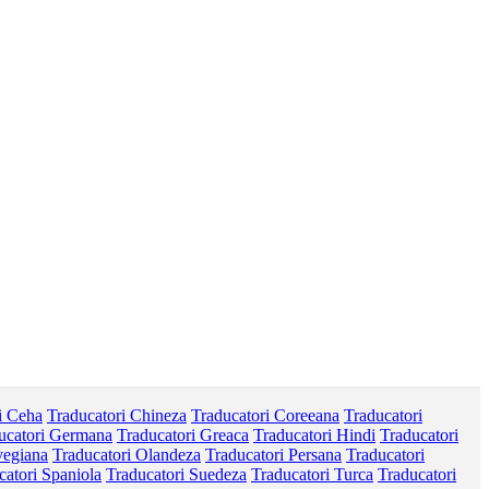
i Ceha
Traducatori Chineza
Traducatori Coreeana
Traducatori
ucatori Germana
Traducatori Greaca
Traducatori Hindi
Traducatori
vegiana
Traducatori Olandeza
Traducatori Persana
Traducatori
catori Spaniola
Traducatori Suedeza
Traducatori Turca
Traducatori