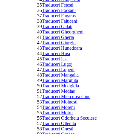
35
Traduceri Fetesti
36
Traduceri Focsani
37
Traduceri Fagaras
38
Traduceri Falticeni
39
Traduceri Galati
40
Traduceri Gheorgheni
41
Traduceri Gherla
42
Traduceri Giurgiu
43
Traduceri Hunedoara
44
Traduceri Husi
45
Traduceri Iasi
46
Traduceri Lugoj
47
Traduceri Lupeni
48
Traduceri Mangalia
49
Traduceri Marghita
50
Traduceri Medgidia
51
Traduceri Medias
52
Traduceri Miercurea Ciuc
53
Traduceri Moinesti
54
Traduceri Moreni
55
Traduceri Motru
56
Traduceri Odorheiu Secuiesc
57
Traduceri Oltenita
58
Traduceri Onesti