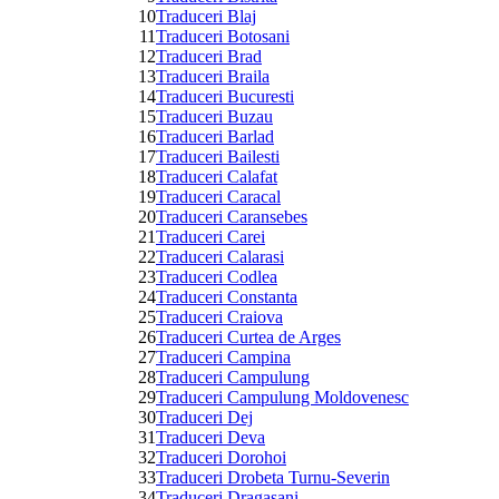
10
Traduceri Blaj
11
Traduceri Botosani
12
Traduceri Brad
13
Traduceri Braila
14
Traduceri Bucuresti
15
Traduceri Buzau
16
Traduceri Barlad
17
Traduceri Bailesti
18
Traduceri Calafat
19
Traduceri Caracal
20
Traduceri Caransebes
21
Traduceri Carei
22
Traduceri Calarasi
23
Traduceri Codlea
24
Traduceri Constanta
25
Traduceri Craiova
26
Traduceri Curtea de Arges
27
Traduceri Campina
28
Traduceri Campulung
29
Traduceri Campulung Moldovenesc
30
Traduceri Dej
31
Traduceri Deva
32
Traduceri Dorohoi
33
Traduceri Drobeta Turnu-Severin
34
Traduceri Dragasani