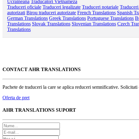
Ucraineana
Traducatori Vietnameza
Traduceri oficiale
Traduceri legalizate
Traduceri notariale
Traduceri
autorizati
Birou traduceri autorizate
French Translations
Spanish Tr
German Translations
Greek Translations
Portuguese Translations
Bu
Translations
Slovak Translations
Slovenian Translations
Czech Tran
Translations
CONTACT AHR TRANSLATIONS
Pachete de traduceri la care se aplica reduceri semnificative. Solicitat
Oferta de pret
AHR TRANSLATIONS SUPORT