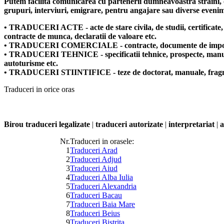
Putem facilita comunicarea cu partenerii dumneavoastra straini, ofer
grupuri, interviuri, emigrare, pentru angajare sau diverse eveni
• TRADUCERI ACTE - acte de stare civila, de studii, certificate, c
contracte de munca, declaratii de valoare etc.
• TRADUCERI COMERCIALE - contracte, documente de import si expo
• TRADUCERI TEHNICE - specificatii tehnice, prospecte, manuale pe
autoturisme etc.
• TRADUCERI STIINTIFICE - teze de doctorat, manuale, fragmen
Traduceri in orice oras
Birou traduceri legalizate
|
traduceri autorizate
|
interpretariat
|
a
Nr.
Traduceri in orasele:
1
Traduceri Arad
2
Traduceri Adjud
3
Traduceri Aiud
4
Traduceri Alba Iulia
5
Traduceri Alexandria
6
Traduceri Bacau
7
Traduceri Baia Mare
8
Traduceri Beius
9
Traduceri Bistrita