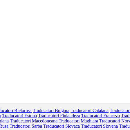
ucatori Bielorusa
Traducatori Bulgara
Traducatori Catalana
Traducator
a
Traducatori Estona
Traducatori Finlandeza
Traducatori Franceza
Trad
niana
Traducatori Macedoneana
Traducatori Maghiara
Traducatori Nor
 Rusa
Traducatori Sarba
Traducatori Slovaca
Traducatori Slovena
Tradu