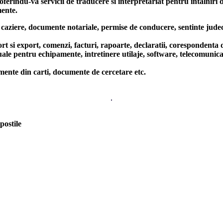
indu-va servicii de traducere si interpretariat pentru intalniri de af
mente.
aziere, documente notariale, permise de conducere, sentinte judecato
rt, comenzi, facturi, rapoarte, declaratii, corespondenta de afa
ntru echipamente, intretinere utilaje, software, telecomunicatii, 
te din carti, documente de cercetare etc.
postile