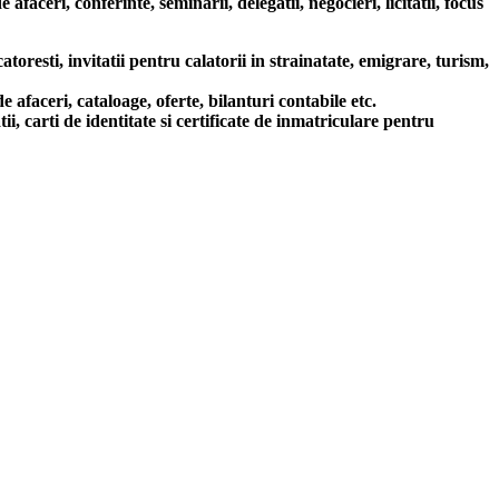
aceri, conferinte, seminarii, delegatii, negocieri, licitatii, focus
resti, invitatii pentru calatorii in strainatate, emigrare, turism,
ceri, cataloage, oferte, bilanturi contabile etc.
carti de identitate si certificate de inmatriculare pentru