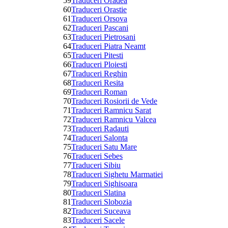
59
Traduceri Oradea
60
Traduceri Orastie
61
Traduceri Orsova
62
Traduceri Pascani
63
Traduceri Pietrosani
64
Traduceri Piatra Neamt
65
Traduceri Pitesti
66
Traduceri Ploiesti
67
Traduceri Reghin
68
Traduceri Resita
69
Traduceri Roman
70
Traduceri Rosiorii de Vede
71
Traduceri Ramnicu Sarat
72
Traduceri Ramnicu Valcea
73
Traduceri Radauti
74
Traduceri Salonta
75
Traduceri Satu Mare
76
Traduceri Sebes
77
Traduceri Sibiu
78
Traduceri Sighetu Marmatiei
79
Traduceri Sighisoara
80
Traduceri Slatina
81
Traduceri Slobozia
82
Traduceri Suceava
83
Traduceri Sacele