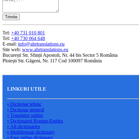
Tel:
+40 731 010 801
Tel:
+40 730 064 648
E-mail:
info@ahrtranslations.eu
Site web:
www.ahrtranslations.eu
București Str. Sfinții Apostoli, Nr. 44 bis Sector 5 România
Ploiești Str. Găgeni, Nr. 117 Cod 100097 România
LINKURI UTILE
• Dictionar tehnic
• Dictionar general
• Translator online
• Dictionarul Roman-Englez
• All dictionaries
• Multilingual dictionary
• Free online dictionary